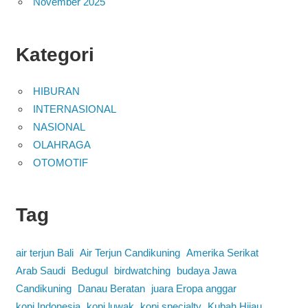
November 2025
Kategori
HIBURAN
INTERNASIONAL
NASIONAL
OLAHRAGA
OTOMOTIF
Tag
air terjun Bali
Air Terjun Candikuning
Amerika Serikat
Arab Saudi
Bedugul
birdwatching
budaya Jawa
Candikuning
Danau Beratan
juara Eropa anggar
kopi Indonesia
kopi luwak
kopi specialty
Kubah Hijau