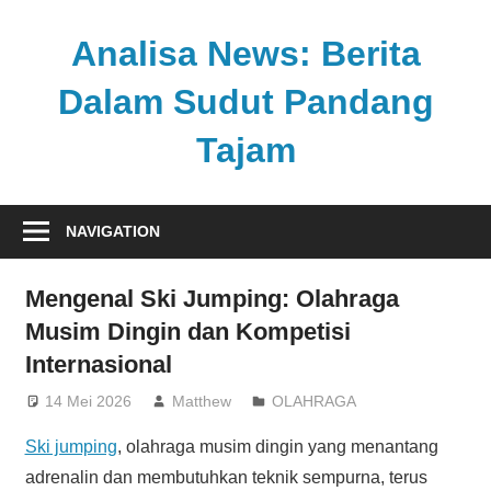
Skip
to
Analisa News: Berita
content
Dalam Sudut Pandang
Tajam
Ulasan
kritis
NAVIGATION
dan
akurat
Mengenal Ski Jumping: Olahraga
dari
Musim Dingin dan Kompetisi
dunia,
Internasional
politik,
dan
14 Mei 2026
Matthew
OLAHRAGA
olahraga
Ski jumping
, olahraga musim dingin yang menantang
adrenalin dan membutuhkan teknik sempurna, terus