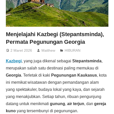
Menjelajahi Kazbegi (Stepantsminda),
Permata Pegunungan Georgia
2 Maret 2026
Matthew
HIBURAN
Kazbegi
, yang juga dikenal sebagai
Stepantsminda
,
merupakan salah satu destinasi paling memukau di
Georgia
. Terletak di kaki
Pegunungan Kaukasus
, kota
ini memikat wisatawan dengan pemandangan alam
yang spektakuler, budaya lokal yang kaya, dan sejarah
yang menakjubkan. Setiap tahun, ribuan pengunjung
datang untuk menikmati
gunung
,
air terjun
, dan
gereja
kuno
yang tersembunyi di pegunungan.