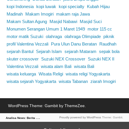
kopi Indonesia
kopi luwak
kopi specialty
Kubah Hijau
Madinah
Makam Imogiri
makam raja Jawa
Makam Sultan Agung
Masjid Nabawi
Masjid Suci
Monumen Serangan Umum 1 Maret 1949
motor 115 cc
motor matik Suzuki
olahraga
olahraga Olimpiade
piknik
profil Valentina Vezzali
Pura Ulun Danu Beratan
Raudhah
sejarah Bantul
Sejarah Islam
sejarah Mataram
sepak bola
skuter crossover
Suzuki NEX Crossover
Suzuki NEX II
Valentina Vezzali
wisata alam Bali
wisata Bali
wisata keluarga
Wisata Religi
wisata religi Yogyakarta
wisata sejarah Yogyakarta
wisata Tabanan
ziarah Imogiri
WordPress Theme: Gambit by ThemeZee.
A
nalisa News: Berita Dalam Sudut Pandang Tajam
Proudly powered by WordPress
Theme: Gambit.