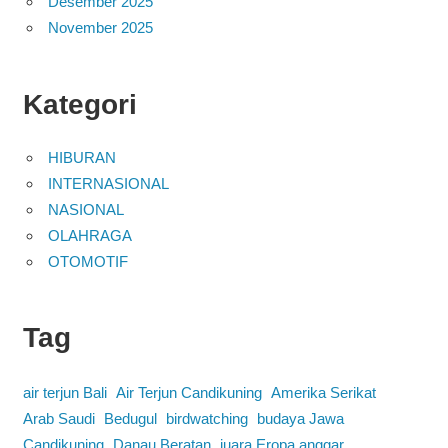
Desember 2025
November 2025
Kategori
HIBURAN
INTERNASIONAL
NASIONAL
OLAHRAGA
OTOMOTIF
Tag
air terjun Bali
Air Terjun Candikuning
Amerika Serikat
Arab Saudi
Bedugul
birdwatching
budaya Jawa
Candikuning
Danau Beratan
juara Eropa anggar