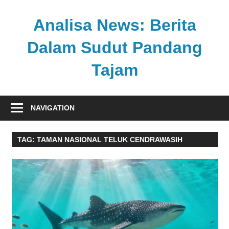
Skip
to
Analisa News: Berita
content
Dalam Sudut Pandang
Tajam
Ulasan
kritis
NAVIGATION
dan
akurat
TAG:
TAMAN NASIONAL TELUK CENDRAWASIH
dari
dunia,
politik,
dan
olahraga