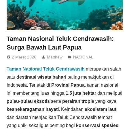
Taman Nasional Teluk Cendrawasih:
Surga Bawah Laut Papua
2 Maret 2026
Matthew
NASIONAL
Taman Nasional Teluk Cendrawasih
merupakan salah
satu
destinasi wisata bahari
paling menakjubkan di
Indonesia. Terletak di
Provinsi Papua
, taman nasional
ini membentang luas hingga
1,5 juta hektar
dan meliputi
pulau-pulau eksotis
serta
perairan tropis
yang kaya
keanekaragaman hayati
. Keindahan
ekosistem laut
dan daratan menjadikan Teluk Cendrawasih tempat
yang unik, sekaligus penting bagi
konservasi spesies