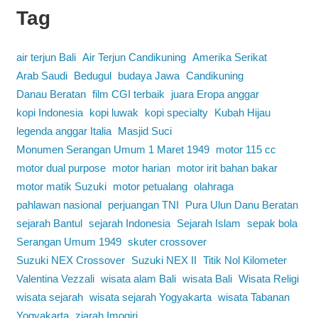
Tag
air terjun Bali
Air Terjun Candikuning
Amerika Serikat
Arab Saudi
Bedugul
budaya Jawa
Candikuning
Danau Beratan
film CGI terbaik
juara Eropa anggar
kopi Indonesia
kopi luwak
kopi specialty
Kubah Hijau
legenda anggar Italia
Masjid Suci
Monumen Serangan Umum 1 Maret 1949
motor 115 cc
motor dual purpose
motor harian
motor irit bahan bakar
motor matik Suzuki
motor petualang
olahraga
pahlawan nasional
perjuangan TNI
Pura Ulun Danu Beratan
sejarah Bantul
sejarah Indonesia
Sejarah Islam
sepak bola
Serangan Umum 1949
skuter crossover
Suzuki NEX Crossover
Suzuki NEX II
Titik Nol Kilometer
Valentina Vezzali
wisata alam Bali
wisata Bali
Wisata Religi
wisata sejarah
wisata sejarah Yogyakarta
wisata Tabanan
Yogyakarta
ziarah Imogiri