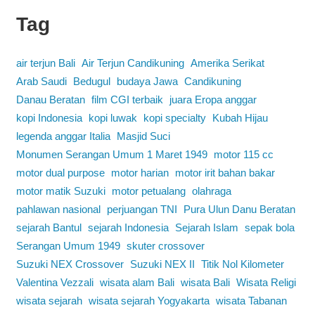
Tag
air terjun Bali
Air Terjun Candikuning
Amerika Serikat
Arab Saudi
Bedugul
budaya Jawa
Candikuning
Danau Beratan
film CGI terbaik
juara Eropa anggar
kopi Indonesia
kopi luwak
kopi specialty
Kubah Hijau
legenda anggar Italia
Masjid Suci
Monumen Serangan Umum 1 Maret 1949
motor 115 cc
motor dual purpose
motor harian
motor irit bahan bakar
motor matik Suzuki
motor petualang
olahraga
pahlawan nasional
perjuangan TNI
Pura Ulun Danu Beratan
sejarah Bantul
sejarah Indonesia
Sejarah Islam
sepak bola
Serangan Umum 1949
skuter crossover
Suzuki NEX Crossover
Suzuki NEX II
Titik Nol Kilometer
Valentina Vezzali
wisata alam Bali
wisata Bali
Wisata Religi
wisata sejarah
wisata sejarah Yogyakarta
wisata Tabanan