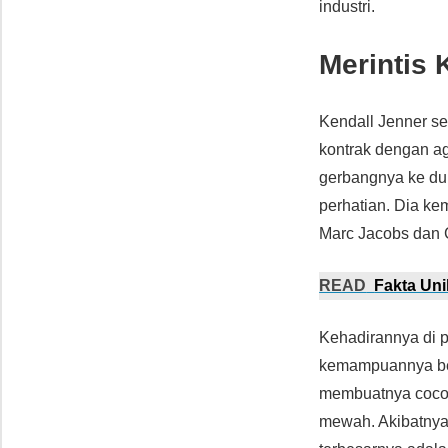
industri.
Merintis 
Kendall Jenner s
kontrak dengan a
gerbangnya ke d
perhatian. Dia k
Marc Jacobs dan 
READ
Fakta Un
Kehadirannya di
kemampuannya ber
membuatnya cocok
mewah. Akibatnya