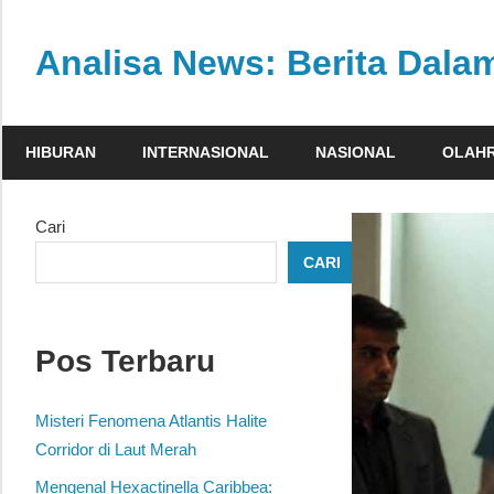
Skip
to
Analisa News: Berita Dal
content
Ulasan
kritis
HIBURAN
INTERNASIONAL
NASIONAL
OLAH
dan
akurat
dari
Cari
dunia,
CARI
politik,
dan
olahraga
Pos Terbaru
Misteri Fenomena Atlantis Halite
Corridor di Laut Merah
Mengenal Hexactinella Caribbea: