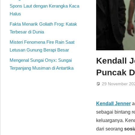
Spons Laut dengan Kerangka Kaca
Halus
Fakta Menarik Goliath Frog: Katak
Terbesar di Dunia
Misteri Fenomena Fire Rain Saat
Letusan Gunung Berapi Besar
Kendall J
Mengenal Sungai Onyx: Sungai
Terpanjang Musiman di Antartika
Puncak D
29 November 20
Kendall Jenner
a
sebagai bintang r
keluarganya. Ke
dari seorang
sosia