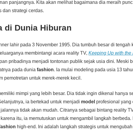
nan panjangnya. Kita akan melihat bagaimana dia meraih pun
s dan strategi cerdas.
 di Dunia Hiburan
nner lahir pada 3 November 1995. Dia tumbuh besar di tengah 
Keluarganya membintangi acara reality TV,
Keeping Up with the
pan pribadinya menjadi tontonan publik sejak usia dini. Meski b
atnya pada dunia
fashion
. Ia mulai modeling pada usia 13 tahu
m pemotretan untuk merek-merek kecil.
miliki mimpi yang lebih besar. Dia tidak ingin dikenal hanya s
elanjutnya, ia bertekad untuk menjadi
model
profesional yang 
alannya tidak akan mudah. Citranya sebagai bintang reality T
karena itu, ia memutuskan untuk mengambil langkah berbeda. 
fashion
high-end. Ini adalah langkah strategis untuk mengubah 