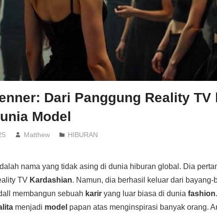
enner: Dari Panggung Reality TV
unia Model
25
Matthew
HIBURAN
dalah nama yang tidak asing di dunia hiburan global. Dia perta
eality TV
Kardashian
. Namun, dia berhasil keluar dari bayang
ndall membangun sebuah
karir
yang luar biasa di dunia
fashion
lita
menjadi
model
papan atas menginspirasi banyak orang. Art