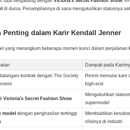
ah saat bergabung dengan
Victoria’s Secret Fashion Show
. I
l
di dunia. Penampilannya di sana mengukuhkan statusnya s
 Penting dalam Karir Kendall Jenner
abel yang merangkum beberapa momen kunci dalam perjalanan
aian
Dampak pada Karirn
atangani kontrak dengan The Society
Resmi memulai karir d
ement
high-end
Mengukuhkan statusn
di
Victoria’s Secret Fashion Show
supermodel
i
model
dengan penghasilan tertinggi
Membuktikan kesuks
a
nilainya di industri