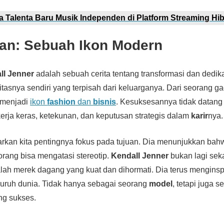
 Talenta Baru Musik Independen di Platform Streaming Hi
an: Sebuah Ikon Modern
ll Jenner
adalah sebuah cerita tentang transformasi dan dedika
asnya sendiri yang terpisah dari keluarganya. Dari seorang gad
 menjadi
ikon
fashion
dan
bisnis
. Kesuksesannya tidak datang s
 kerja keras, ketekunan, dan keputusan strategis dalam
karir
nya.
rkan kita pentingnya fokus pada tujuan. Dia menunjukkan ba
orang bisa mengatasi stereotip.
Kendall Jenner
bukan lagi se
lah merek dagang yang kuat dan dihormati. Dia terus menginspi
luruh dunia. Tidak hanya sebagai seorang
model
, tetapi juga 
ng sukses.