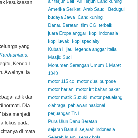
air terjun Bali
Air Terjun Candikuning
cak kesuksesan
Amerika Serikat
Arab Saudi
Bedugul
budaya Jawa
Candikuning
Danau Beratan
film CGI terbaik
juara Eropa anggar
kopi Indonesia
kopi luwak
kopi specialty
keluarga yang
Kubah Hijau
legenda anggar Italia
 Kardashians
.
Masjid Suci
egitu, Kendall
Monumen Serangan Umum 1 Maret
n. Awalnya, ia
1949
motor 115 cc
motor dual purpose
motor harian
motor irit bahan bakar
ebagai adik dari
motor matik Suzuki
motor petualang
olahraga
pahlawan nasional
dihormati. Dia
perjuangan TNI
V bisa menjadi
Pura Ulun Danu Beratan
Ia fokus pada
sejarah Bantul
sejarah Indonesia
citranya di mata
Sejarah Islam
sepak bola