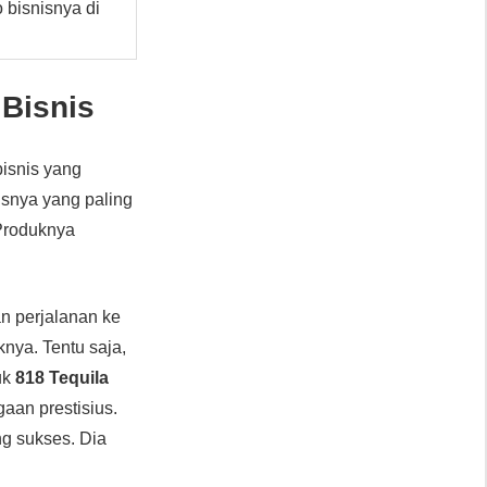
 bisnisnya di
 Bisnis
bisnis yang
isnya yang paling
 Produknya
n perjalanan ke
nya. Tentu saja,
uk
818 Tequila
an prestisius.
g sukses. Dia