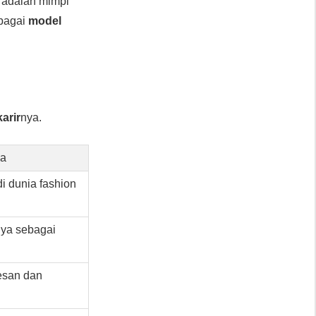
ni adalah mimpi
ebagai
model
karir
nya.
ya
i dunia fashion
ya sebagai
esan dan