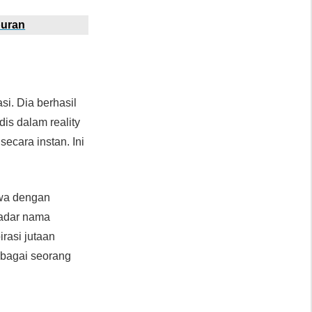
buran
si. Dia berhasil
is dalam reality
ecara instan. Ini
hwa dengan
kadar nama
rasi jutaan
sebagai seorang