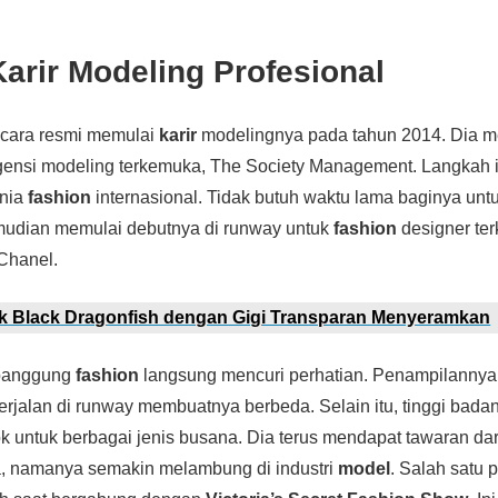
Karir Modeling Profesional
ecara resmi memulai
karir
modelingnya pada tahun 2014. Dia 
gensi modeling terkemuka, The Society Management. Langkah i
unia
fashion
internasional. Tidak butuh waktu lama baginya un
emudian memulai debutnya di runway untuk
fashion
designer ter
Chanel.
ik Black Dragonfish dengan Gigi Transparan Menyeramkan
 panggung
fashion
langsung mencuri perhatian. Penampilannya
jalan di runway membuatnya berbeda. Selain itu, tinggi badan
 untuk berbagai jenis busana. Dia terus mendapat tawaran da
, namanya semakin melambung di industri
model
. Salah satu