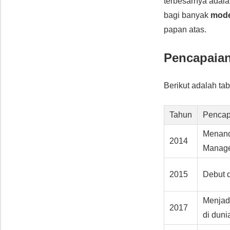
terbesarnya adal
bagi banyak
mode
papan atas.
Pencapaian
Berikut adalah t
Tahun
Pencap
Menand
2014
Manag
2015
Debut 
Menjad
2017
di duni