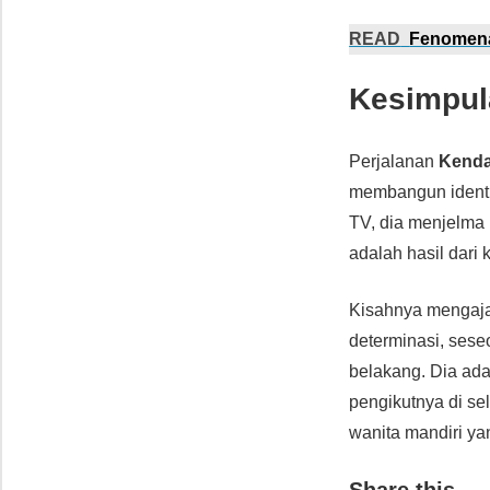
READ
Fenomena
Kesimpul
Perjalanan
Kenda
membangun identit
TV, dia menjelma
adalah hasil dari
Kisahnya mengaja
determinasi, sese
belakang. Dia ada
pengikutnya di se
wanita mandiri ya