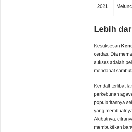
2021
Melunc
Lebih dar
Kesuksesan
Kend
cerdas. Dia meman
sukses adalah pe
mendapat sambutan
Kendall terlibat
perkebunan agave 
popularitasnya se
yang membuatnya 
Akibatnya, citran
membuktikan bahwa