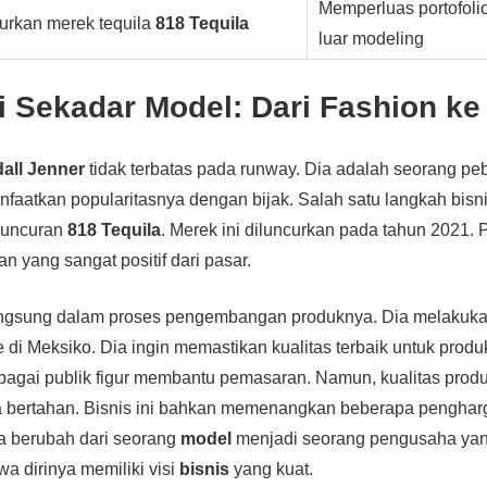
Memperluas portofolio
urkan merek tequila
818 Tequila
luar modeling
i Sekadar Model: Dari Fashion ke
all Jenner
tidak terbatas pada runway. Dia adalah seorang pe
faatkan popularitasnya dengan bijak. Salah satu langkah bisn
luncuran
818 Tequila
. Merek ini diluncurkan pada tahun 2021.
 yang sangat positif dari pasar.
 langsung dalam proses pengembangan produknya. Dia melakuka
di Meksiko. Dia ingin memastikan kualitas terbaik untuk produk
bagai publik figur membantu pemasaran. Namun, kualitas prod
bertahan. Bisnis ini bahkan memenangkan beberapa pengharga
ya berubah dari seorang
model
menjadi seorang pengusaha yan
 dirinya memiliki visi
bisnis
yang kuat.