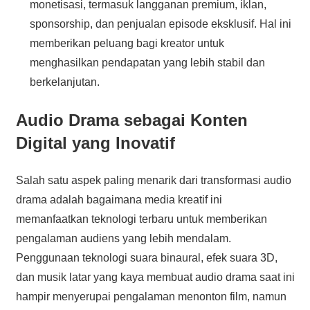
monetisasi, termasuk langganan premium, iklan,
sponsorship, dan penjualan episode eksklusif. Hal ini
memberikan peluang bagi kreator untuk
menghasilkan pendapatan yang lebih stabil dan
berkelanjutan.
Audio Drama sebagai Konten
Digital yang Inovatif
Salah satu aspek paling menarik dari transformasi audio
drama adalah bagaimana media kreatif ini
memanfaatkan teknologi terbaru untuk memberikan
pengalaman audiens yang lebih mendalam.
Penggunaan teknologi suara binaural, efek suara 3D,
dan musik latar yang kaya membuat audio drama saat ini
hampir menyerupai pengalaman menonton film, namun