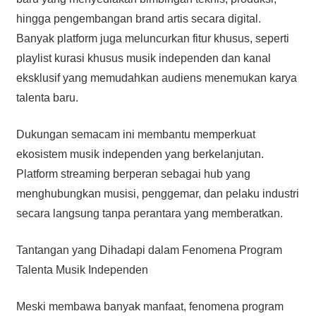
hingga pengembangan brand artis secara digital.
Banyak platform juga meluncurkan fitur khusus, seperti
playlist kurasi khusus musik independen dan kanal
eksklusif yang memudahkan audiens menemukan karya
talenta baru.
Dukungan semacam ini membantu memperkuat
ekosistem musik independen yang berkelanjutan.
Platform streaming berperan sebagai hub yang
menghubungkan musisi, penggemar, dan pelaku industri
secara langsung tanpa perantara yang memberatkan.
Tantangan yang Dihadapi dalam Fenomena Program
Talenta Musik Independen
Meski membawa banyak manfaat, fenomena program