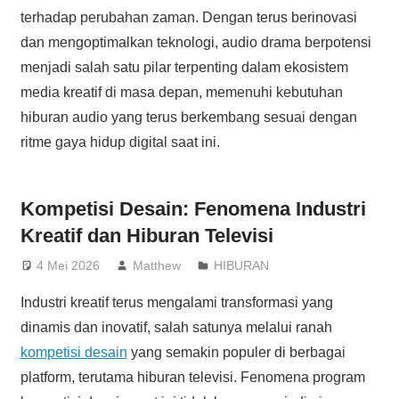
terhadap perubahan zaman. Dengan terus berinovasi
dan mengoptimalkan teknologi, audio drama berpotensi
menjadi salah satu pilar terpenting dalam ekosistem
media kreatif di masa depan, memenuhi kebutuhan
hiburan audio yang terus berkembang sesuai dengan
ritme gaya hidup digital saat ini.
Kompetisi Desain: Fenomena Industri
Kreatif dan Hiburan Televisi
4 Mei 2026
Matthew
HIBURAN
Industri kreatif terus mengalami transformasi yang
dinamis dan inovatif, salah satunya melalui ranah
kompetisi desain
yang semakin populer di berbagai
platform, terutama hiburan televisi. Fenomena program