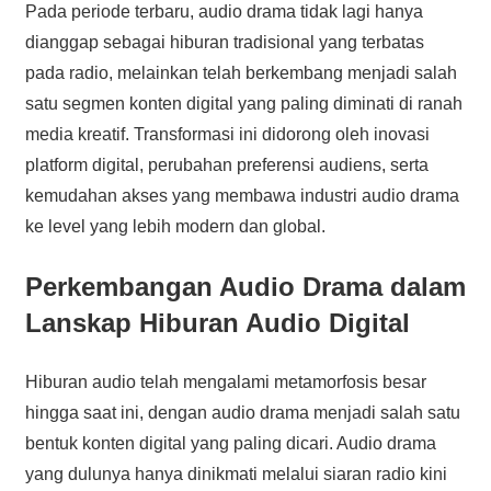
Pada periode terbaru, audio drama tidak lagi hanya
dianggap sebagai hiburan tradisional yang terbatas
pada radio, melainkan telah berkembang menjadi salah
satu segmen konten digital yang paling diminati di ranah
media kreatif. Transformasi ini didorong oleh inovasi
platform digital, perubahan preferensi audiens, serta
kemudahan akses yang membawa industri audio drama
ke level yang lebih modern dan global.
Perkembangan Audio Drama dalam
Lanskap Hiburan Audio Digital
Hiburan audio telah mengalami metamorfosis besar
hingga saat ini, dengan audio drama menjadi salah satu
bentuk konten digital yang paling dicari. Audio drama
yang dulunya hanya dinikmati melalui siaran radio kini