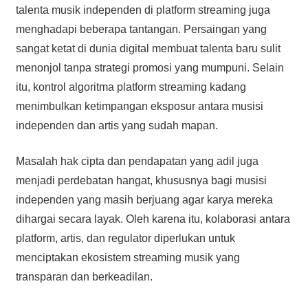
talenta musik independen di platform streaming juga
menghadapi beberapa tantangan. Persaingan yang
sangat ketat di dunia digital membuat talenta baru sulit
menonjol tanpa strategi promosi yang mumpuni. Selain
itu, kontrol algoritma platform streaming kadang
menimbulkan ketimpangan eksposur antara musisi
independen dan artis yang sudah mapan.
Masalah hak cipta dan pendapatan yang adil juga
menjadi perdebatan hangat, khususnya bagi musisi
independen yang masih berjuang agar karya mereka
dihargai secara layak. Oleh karena itu, kolaborasi antara
platform, artis, dan regulator diperlukan untuk
menciptakan ekosistem streaming musik yang
transparan dan berkeadilan.