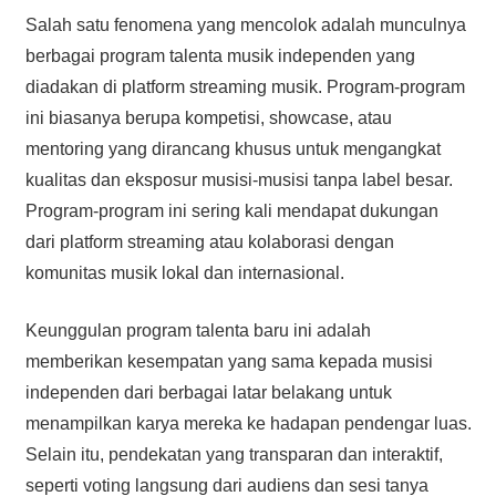
Salah satu fenomena yang mencolok adalah munculnya
berbagai program talenta musik independen yang
diadakan di platform streaming musik. Program-program
ini biasanya berupa kompetisi, showcase, atau
mentoring yang dirancang khusus untuk mengangkat
kualitas dan eksposur musisi-musisi tanpa label besar.
Program-program ini sering kali mendapat dukungan
dari platform streaming atau kolaborasi dengan
komunitas musik lokal dan internasional.
Keunggulan program talenta baru ini adalah
memberikan kesempatan yang sama kepada musisi
independen dari berbagai latar belakang untuk
menampilkan karya mereka ke hadapan pendengar luas.
Selain itu, pendekatan yang transparan dan interaktif,
seperti voting langsung dari audiens dan sesi tanya