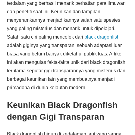
terdalam yang berhasil menarik perhatian para ilmuwan
dan peneliti saat ini. Keunikan dan tampilan
menyeramkannya menjadikannya salah satu spesies
yang paling misterius dan menarik untuk dipelajari.
Salah satu ciri paling mencolok dari
black dragonfish
adalah giginya yang transparan, sebuah adaptasi luar
biasa yang belum banyak diketahui publik luas. Artikel
ini akan mengulas fakta-fakta unik dari black dragonfish,
terutama seputar gigi transparannya yang misterius dan
berbagai keunikan lain yang membuatnya menjadi
primadona di dunia kelautan modern.
Keunikan Black Dragonfish
dengan Gigi Transparan
Black dragonfish hidup di kedalaman laut yang sangat