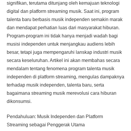
signifikan, terutama ditunjang oleh kemajuan teknologi
digital dan platform streaming musik. Saat ini, program
talenta baru berbasis musik independen semakin marak
dan mendapat perhatian luas dari masyarakat hiburan.
Program-program ini tidak hanya menjadi wadah bagi
musisi independen untuk menjangkau audiens lebih
besar, tetapi juga mempengaruhi lanskap industri musik
secara keseluruhan. Artikel ini akan membahas secara
mendalam tentang fenomena program talenta musik
independen di platform streaming, mengulas dampaknya
terhadap musik independen, talenta baru, serta
bagaimana streaming musik merevolusi cara hiburan
dikonsumsi.
Pendahuluan: Musik Independen dan Platform
Streaming sebagai Penggerak Utama