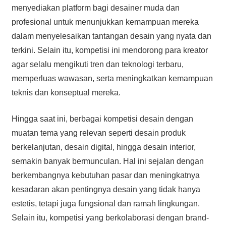
menyediakan platform bagi desainer muda dan
profesional untuk menunjukkan kemampuan mereka
dalam menyelesaikan tantangan desain yang nyata dan
terkini. Selain itu, kompetisi ini mendorong para kreator
agar selalu mengikuti tren dan teknologi terbaru,
memperluas wawasan, serta meningkatkan kemampuan
teknis dan konseptual mereka.
Hingga saat ini, berbagai kompetisi desain dengan
muatan tema yang relevan seperti desain produk
berkelanjutan, desain digital, hingga desain interior,
semakin banyak bermunculan. Hal ini sejalan dengan
berkembangnya kebutuhan pasar dan meningkatnya
kesadaran akan pentingnya desain yang tidak hanya
estetis, tetapi juga fungsional dan ramah lingkungan.
Selain itu, kompetisi yang berkolaborasi dengan brand-