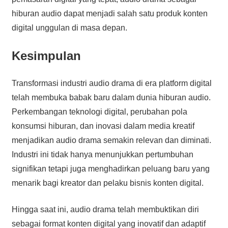
hiburan audio dapat menjadi salah satu produk konten
digital unggulan di masa depan.
Kesimpulan
Transformasi industri audio drama di era platform digital
telah membuka babak baru dalam dunia hiburan audio.
Perkembangan teknologi digital, perubahan pola
konsumsi hiburan, dan inovasi dalam media kreatif
menjadikan audio drama semakin relevan dan diminati.
Industri ini tidak hanya menunjukkan pertumbuhan
signifikan tetapi juga menghadirkan peluang baru yang
menarik bagi kreator dan pelaku bisnis konten digital.
Hingga saat ini, audio drama telah membuktikan diri
sebagai format konten digital yang inovatif dan adaptif