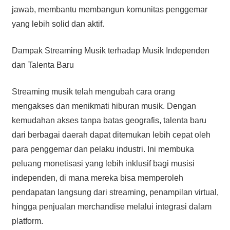
jawab, membantu membangun komunitas penggemar
yang lebih solid dan aktif.
Dampak Streaming Musik terhadap Musik Independen
dan Talenta Baru
Streaming musik telah mengubah cara orang
mengakses dan menikmati hiburan musik. Dengan
kemudahan akses tanpa batas geografis, talenta baru
dari berbagai daerah dapat ditemukan lebih cepat oleh
para penggemar dan pelaku industri. Ini membuka
peluang monetisasi yang lebih inklusif bagi musisi
independen, di mana mereka bisa memperoleh
pendapatan langsung dari streaming, penampilan virtual,
hingga penjualan merchandise melalui integrasi dalam
platform.