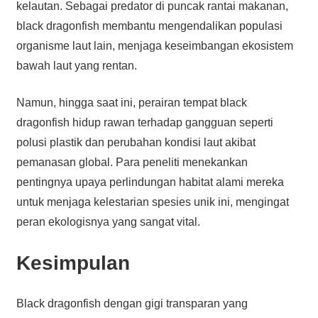
kelautan. Sebagai predator di puncak rantai makanan,
black dragonfish membantu mengendalikan populasi
organisme laut lain, menjaga keseimbangan ekosistem
bawah laut yang rentan.
Namun, hingga saat ini, perairan tempat black
dragonfish hidup rawan terhadap gangguan seperti
polusi plastik dan perubahan kondisi laut akibat
pemanasan global. Para peneliti menekankan
pentingnya upaya perlindungan habitat alami mereka
untuk menjaga kelestarian spesies unik ini, mengingat
peran ekologisnya yang sangat vital.
Kesimpulan
Black dragonfish dengan gigi transparan yang