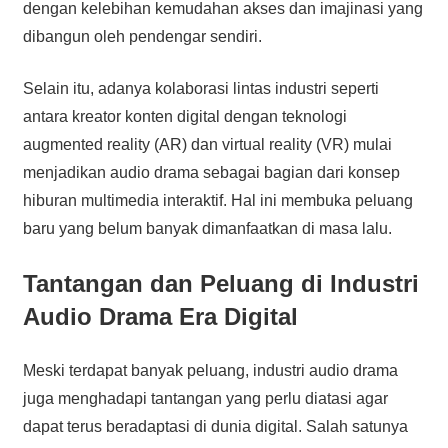
dengan kelebihan kemudahan akses dan imajinasi yang
dibangun oleh pendengar sendiri.
Selain itu, adanya kolaborasi lintas industri seperti
antara kreator konten digital dengan teknologi
augmented reality (AR) dan virtual reality (VR) mulai
menjadikan audio drama sebagai bagian dari konsep
hiburan multimedia interaktif. Hal ini membuka peluang
baru yang belum banyak dimanfaatkan di masa lalu.
Tantangan dan Peluang di Industri
Audio Drama Era Digital
Meski terdapat banyak peluang, industri audio drama
juga menghadapi tantangan yang perlu diatasi agar
dapat terus beradaptasi di dunia digital. Salah satunya