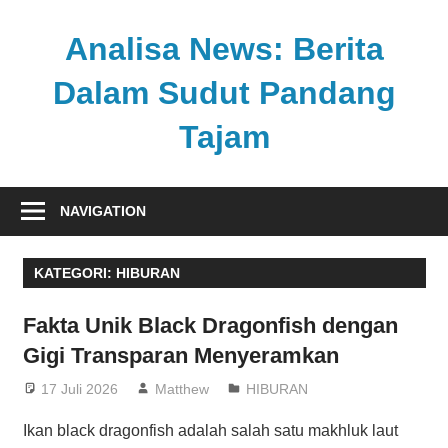
Skip
to
Analisa News: Berita
content
Dalam Sudut Pandang
Tajam
Ulasan
kritis
NAVIGATION
dan
akurat
KATEGORI:
HIBURAN
dari
dunia,
Fakta Unik Black Dragonfish dengan
politik,
Gigi Transparan Menyeramkan
dan
olahraga
17 Juli 2026
Matthew
HIBURAN
Ikan black dragonfish adalah salah satu makhluk laut