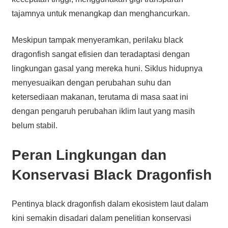
tajamnya untuk menangkap dan menghancurkan.
Meskipun tampak menyeramkan, perilaku black
dragonfish sangat efisien dan teradaptasi dengan
lingkungan gasal yang mereka huni. Siklus hidupnya
menyesuaikan dengan perubahan suhu dan
ketersediaan makanan, terutama di masa saat ini
dengan pengaruh perubahan iklim laut yang masih
belum stabil.
Peran Lingkungan dan
Konservasi Black Dragonfish
Pentinya black dragonfish dalam ekosistem laut dalam
kini semakin disadari dalam penelitian konservasi