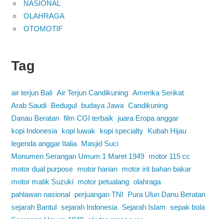
NASIONAL
OLAHRAGA
OTOMOTIF
Tag
air terjun Bali
Air Terjun Candikuning
Amerika Serikat
Arab Saudi
Bedugul
budaya Jawa
Candikuning
Danau Beratan
film CGI terbaik
juara Eropa anggar
kopi Indonesia
kopi luwak
kopi specialty
Kubah Hijau
legenda anggar Italia
Masjid Suci
Monumen Serangan Umum 1 Maret 1949
motor 115 cc
motor dual purpose
motor harian
motor irit bahan bakar
motor matik Suzuki
motor petualang
olahraga
pahlawan nasional
perjuangan TNI
Pura Ulun Danu Beratan
sejarah Bantul
sejarah Indonesia
Sejarah Islam
sepak bola