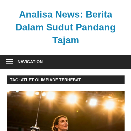
Skip
to
Analisa News: Berita
content
Dalam Sudut Pandang
Tajam
Ulasan
kritis
NAVIGATION
dan
akurat
TAG:
ATLET OLIMPIADE TERHEBAT
dari
dunia,
politik,
dan
olahraga