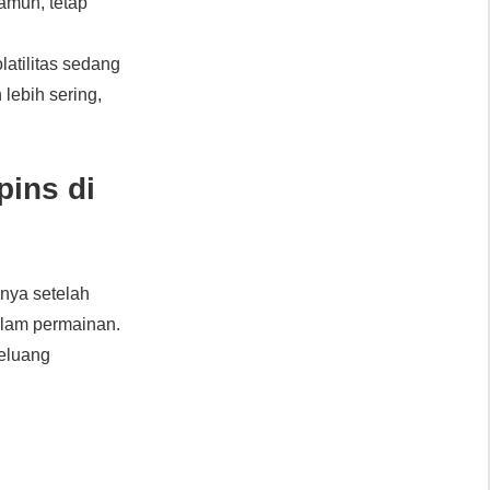
amun, tetap
latilitas sedang
lebih sering,
ins di
anya setelah
alam permainan.
peluang