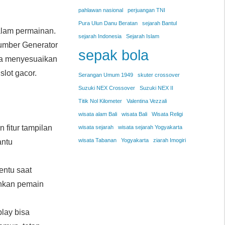
pahlawan nasional
perjuangan TNI
Pura Ulun Danu Beratan
sejarah Bantul
alam permainan.
sejarah Indonesia
Sejarah Islam
umber Generator
sepak bola
isa menyesuaikan
slot gacor.
Serangan Umum 1949
skuter crossover
Suzuki NEX Crossover
Suzuki NEX II
Titik Nol Kilometer
Valentina Vezzali
wisata alam Bali
wisata Bali
Wisata Religi
 fitur tampilan
wisata sejarah
wisata sejarah Yogyakarta
wisata Tabanan
Yogyakarta
ziarah Imogiri
antu
entu saat
inkan pemain
lay bisa