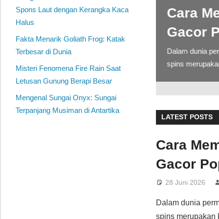
ur Free Spins di Slot
Live Dr
Spons Laut dengan Kerangka Kaca
Halus
sebagai
Fakta Menarik Goliath Frog: Katak
mbaca pola serta memanfaatkan fitur free
Live draw SDY m
Terbesar di Dunia
uang
secara cepat da
Misteri Fenomena Fire Rain Saat
Letusan Gunung Berapi Besar
Mengenal Sungai Onyx: Sungai
Terpanjang Musiman di Antartika
LATEST POSTS
Cara Memb
Gacor Po
28 Juni 2026
Dalam dunia perma
spins merupakan 