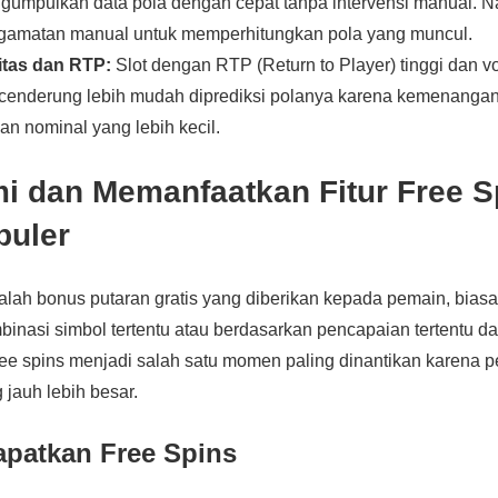
mpulkan data pola dengan cepat tanpa intervensi manual. N
ngamatan manual untuk memperhitungkan pola yang muncul.
litas dan RTP:
Slot dengan RTP (Return to Player) tinggi dan vo
cenderung lebih mudah diprediksi polanya karena kemenangan 
n nominal yang lebih kecil.
 dan Memanfaatkan Fitur Free Sp
uler
adalah bonus putaran gratis yang diberikan kepada pemain, bias
nasi simbol tertentu atau berdasarkan pencapaian tertentu d
free spins menjadi salah satu momen paling dinantikan karena 
jauh lebih besar.
patkan Free Spins