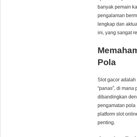
banyak pemain kar
pengalaman berma
lengkap dan aktua
ini, yang sangat 
Memahami
Pola
Slot gacor adalah
“panas”, di mana
dibandingkan deng
pengamatan pola k
platform slot on
penting.