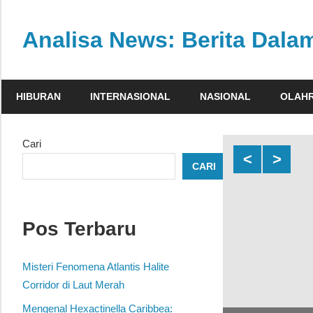
Skip
to
Analisa News: Berita Dal
content
Ulasan
kritis
HIBURAN
INTERNASIONAL
NASIONAL
OLAH
dan
akurat
dari
Cari
dunia,
CARI
politik,
dan
olahraga
Pos Terbaru
Misteri Fenomena Atlantis Halite
Corridor di Laut Merah
Mengenal Hexactinella Caribbea: