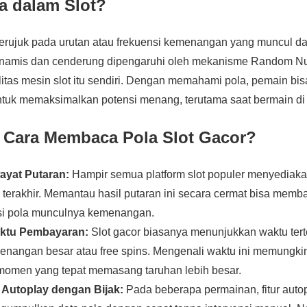
la dalam Slot?
merujuk pada urutan atau frekuensi kemenangan yang muncul d
t dinamis dan cenderung dipengaruhi oleh mekanisme Random N
ilitas mesin slot itu sendiri. Dengan memahami pola, pemain b
untuk memaksimalkan potensi menang, terutama saat bermain di 
 Cara Membaca Pola Slot Gacor?
ayat Putaran:
Hampir semua platform slot populer menyediakan
n terakhir. Memantau hasil putaran ini secara cermat bisa memb
si pola munculnya kemenangan.
aktu Pembayaran:
Slot gacor biasanya menunjukkan waktu tert
nangan besar atau free spins. Mengenali waktu ini memungk
momen yang tepat memasang taruhan lebih besar.
 Autoplay dengan Bijak:
Pada beberapa permainan, fitur autop